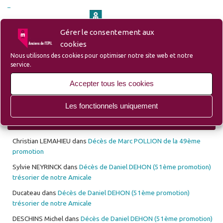
Gérer le consentement aux
– Site du Groupe Ozanam-EPIL-Campus
cookies
Nous utilisons des cookies pour optimiser notre site web et notre
service.
– Site Lille d’Antan (Ecole des Mécaniciens avant l’EPIL)
Accepter tous les cookies
Les fonctionnels uniquement
Les 10 derniers commentaires déposés
Christian LEMAHIEU
dans
Décès de Marc POLLION de la 49ème
promotion
Sylvie NEYRINCK
dans
Décès de Daniel DEHON (51ème promotion)
trésorier de notre Amicale
Ducateau
dans
Décès de Daniel DEHON (51ème promotion)
trésorier de notre Amicale
DESCHINS Michel
dans
Décès de Daniel DEHON (51ème promotion)