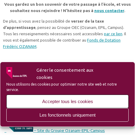
Vous gardez un bon souvenir de votre passage à l’école, et vous
souhaitez nous rejoindre ! N’hésitez pas à
nous contacter
.
De plus, si vous avez la possibilité de
verser de la taxe
d’apprentissage
, pensez au Groupe OEC (Ozanam, EPIL, Campus).
Tous les renseignements nécessaires sont accessibles
par ce lien
. Il
vous est également possible de contribuer au
Fonds de Dotation
Frédéric OZANAM
.
Gérer le consentement aux
cookies
Nous utilisons des cookies pour optimiser notre site web et notre
Liens
service.
Accepter tous les cookies
– Liste des membres et sympathisants de l’Amicale
Les fonctionnels uniquement
– Site du Groupe Ozanam-EPIL-Campus