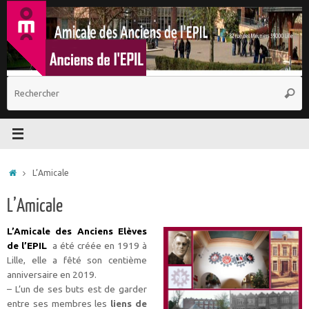
Passer
au
contenu
R
Reche
p
:
Accueil
L’Amicale
L’Amicale
L’Amicale des Anciens Elèves
de l’EPIL
a été créée en 1919 à
Lille, elle a fêté son centième
anniversaire en 2019.
– L’un de ses buts est de garder
entre ses membres les
liens de