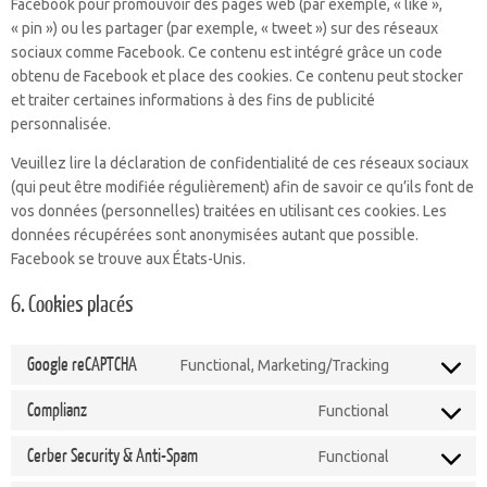
Facebook pour promouvoir des pages web (par exemple, « like »,
« pin ») ou les partager (par exemple, « tweet ») sur des réseaux
sociaux comme Facebook. Ce contenu est intégré grâce un code
obtenu de Facebook et place des cookies. Ce contenu peut stocker
et traiter certaines informations à des fins de publicité
personnalisée.
Veuillez lire la déclaration de confidentialité de ces réseaux sociaux
(qui peut être modifiée régulièrement) afin de savoir ce qu’ils font de
vos données (personnelles) traitées en utilisant ces cookies. Les
données récupérées sont anonymisées autant que possible.
Facebook se trouve aux États-Unis.
6. Cookies placés
Google reCAPTCHA
Functional, Marketing/Tracking
Consent
to
Complianz
Functional
Consent
service
to
google-
Cerber Security & Anti-Spam
Functional
Consent
service
recaptcha