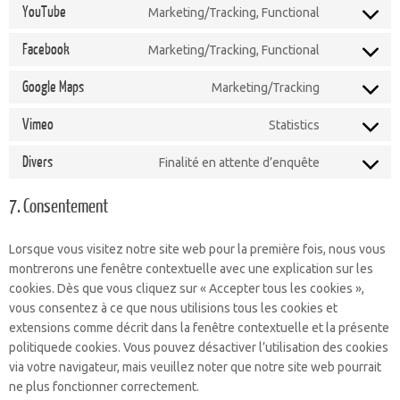
to
complianz
YouTube
Marketing/Tracking, Functional
Consent
service
to
cerber-
Facebook
Marketing/Tracking, Functional
Consent
service
security-
to
youtube
&-
Google Maps
Marketing/Tracking
Consent
service
anti-
to
facebook
spam
Vimeo
Statistics
Consent
service
to
google-
Divers
Finalité en attente d’enquête
Consent
service
maps
to
vimeo
7. Consentement
service
divers
Lorsque vous visitez notre site web pour la première fois, nous vous
montrerons une fenêtre contextuelle avec une explication sur les
cookies. Dès que vous cliquez sur « Accepter tous les cookies »,
vous consentez à ce que nous utilisions tous les cookies et
extensions comme décrit dans la fenêtre contextuelle et la présente
politiquede cookies. Vous pouvez désactiver l’utilisation des cookies
via votre navigateur, mais veuillez noter que notre site web pourrait
ne plus fonctionner correctement.