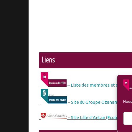
Liens
– Liste des membres et sympath
Nous 
– Site du Groupe Ozanam-EPIL
– Site Lille d’Antan (Ecole des M