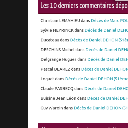
Les 10 derniers commentaires dép
Christian LEMAHIEU
dans
Décès de Marc PO
Sylvie NEYRINCK
dans
Décès de Daniel DEHO
Ducateau
dans
Décès de Daniel DEHON (51èm
DESCHINS Michel
dans
Décès de Daniel DEHO
Delgrange Hugues
dans
Décès de Daniel DEH
Pascal BEAREZ
dans
Décès de Daniel DEHON 
Loquet
dans
Décès de Daniel DEHON (51ème 
Claude PASBECQ
dans
Décès de Daniel DEHO
Buisine Jean Léon
dans
Décès de Daniel DEH
Guy Warein
dans
Décès de Daniel DEHON (51