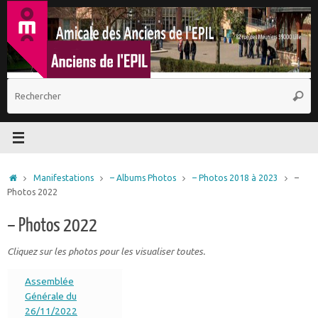
Passer
au
contenu
R
Reche
p
:
Accueil
Manifestations
– Albums Photos
– Photos 2018 à 2023
–
Photos 2022
– Photos 2022
Cliquez sur les photos pour les visualiser toutes.
Assemblée
Générale du
26/11/2022