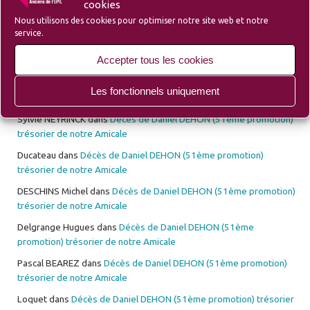
l’EPIL)
cookies
Nous utilisons des cookies pour optimiser notre site web et notre
service.
Les 10 derniers commentaires déposés
Accepter tous les cookies
Christian LEMAHIEU
dans
Décès de Marc POLLION de la 49ème
Les fonctionnels uniquement
promotion
Sylvie NEYRINCK
dans
Décès de Daniel DEHON (51ème promotion)
trésorier de notre Amicale
Ducateau
dans
Décès de Daniel DEHON (51ème promotion)
trésorier de notre Amicale
DESCHINS Michel
dans
Décès de Daniel DEHON (51ème promotion)
trésorier de notre Amicale
Delgrange Hugues
dans
Décès de Daniel DEHON (51ème
promotion) trésorier de notre Amicale
Pascal BEAREZ
dans
Décès de Daniel DEHON (51ème promotion)
trésorier de notre Amicale
Loquet
dans
Décès de Daniel DEHON (51ème promotion) trésorier