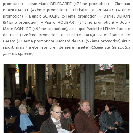
promotion) – Jean-Marie DELEBARRE (47ème promotion) – Christian
BLANQUAERT (47ème promotion) – Christian DESRUMAUX (47ème
promotion) – Benoît SCHUERS (51ème promotion) – Daniel DEHON
(51ème promotion) – Pierre HOUBART (31ème promotion) – Jean-
Marie BONNIEZ (49ème promotion), ainsi que Paulette LEMAY épouse
de Paul (+26ème promotion) et Lucette FAUQUENOY épouse de
Gérard (+29ème promotion). Bernard de REU (52ème promotion) était
inscrit, mais il a été retenu en dernière minute.
(Cliquer sur les photos
pour les agrandir)
.