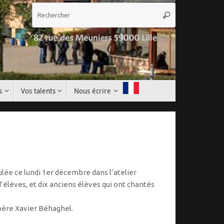
Recherche
Rechercher
pour
:
s
Vos talents
Nous écrire
oulée ce lundi 1er décembre dans l’atelier
’élèves, et dix anciens élèves qui ont chantés
père Xavier Béhaghel.