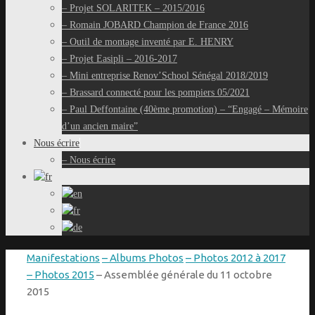
– Projet SOLARITEK – 2015/2016
– Romain JOBARD Champion de France 2016
– Outil de montage inventé par E. HENRY
– Projet Easipli – 2016-2017
– Mini entreprise Renov’School Sénégal 2018/2019
– Brassard connecté pour les pompiers 05/2021
– Paul Deffontaine (40ème promotion) – “Engagé – Mémoire
d’un ancien maire”
Nous écrire
– Nous écrire
Accueil
Manifestations
– Albums Photos
– Photos 2012 à 2017
– Photos 2015
– Assemblée générale du 11 octobre
2015