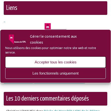
Liens
Gérer le consentement aux
– Liste des membres et sympathisants de l’Amicale
cookies
Nous utilisons des cookies pour optimiser notre site web et notre
service.
– Site du Groupe Ozanam-EPIL-Campus
Accepter tous les cookies
Les fonctionnels uniquement
– Site Lille d’Antan (Ecole des Mécaniciens avant l’EPIL)
Les 10 derniers commentaires déposés
Christian LEMAHIEU
dans
Décès de Marc POLLION de la 49ème