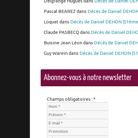
Delgrange Hugues
dans
Décès de Daniel DEH
Pascal BEAREZ
dans
Décès de Daniel DEHON 
Loquet
dans
Décès de Daniel DEHON (51ème 
Claude PASBECQ
dans
Décès de Daniel DEHO
Buisine Jean Léon
dans
Décès de Daniel DEH
Guy Warein
dans
Décès de Daniel DEHON (51
Abonnez-vous à notre newsletter
Champs obligatoires : *