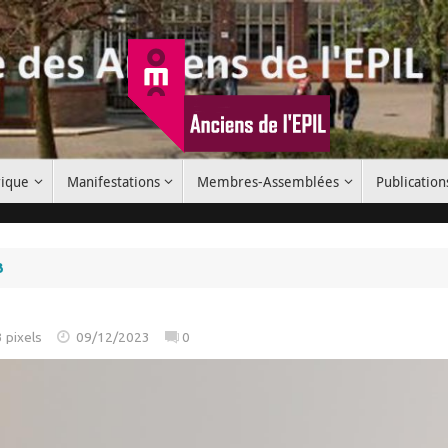
rique
Manifestations
Membres-Assemblées
Publication
3
3
pixels
09/12/2023
0