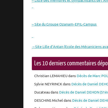
– Liste des membres et sympathisants de l’A
– Site du Groupe Ozanam-EPIL-Campus
– Site Lille d’Antan (Ecole des Mécaniciens ava
Les 10 derniers commentaires dép
Christian LEMAHIEU
dans
Décès de Marc PO
Sylvie NEYRINCK
dans
Décès de Daniel DEHO
Ducateau
dans
Décès de Daniel DEHON (51èm
DESCHINS Michel
dans
Décès de Daniel DEHO