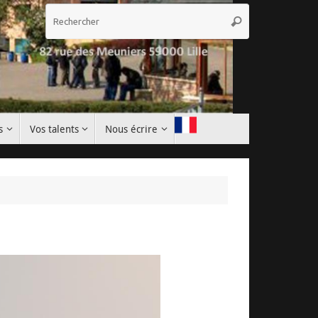
Recherche
Rechercher
pour
:
s
Vos talents
Nous écrire