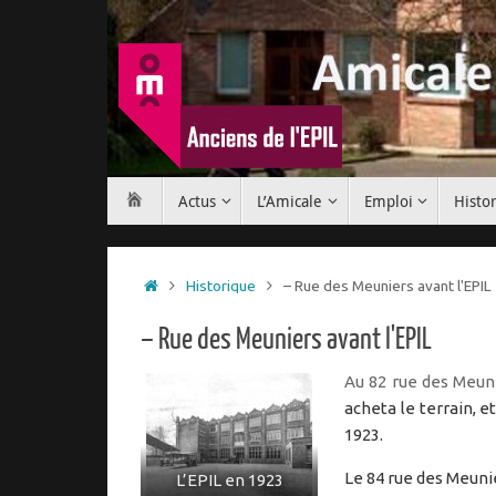
Passer
au
contenu
Passer
Actus
L’Amicale
Emploi
Histo
au
contenu
Accueil
Historique
– Rue des Meuniers avant l'EPIL
– Rue des Meuniers avant l'EPIL
Au 82 rue des Meuni
acheta le terrain, et
1923.
Le 84 rue des Meunie
L’EPIL en 1923