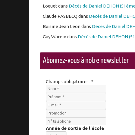
Loquet
dans
Décès de Daniel DEHON (51ème 
Claude PASBECQ
dans
Décès de Daniel DEHO
Buisine Jean Léon
dans
Décès de Daniel DEH
Guy Warein
dans
Décès de Daniel DEHON (51
Abonnez-vous à notre newsletter
Champs obligatoires : *
Année de sortie de l'école