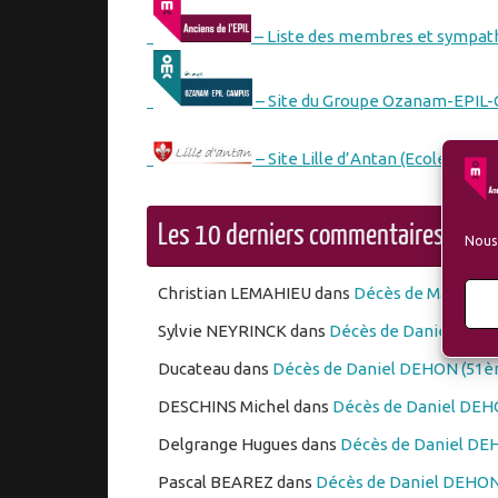
– Liste des membres et sympath
– Site du Groupe Ozanam-EPIL
– Site Lille d’Antan (Ecole des M
Les 10 derniers commentaires dép
Nous 
Christian LEMAHIEU
dans
Décès de Marc PO
Sylvie NEYRINCK
dans
Décès de Daniel DEHO
Ducateau
dans
Décès de Daniel DEHON (51èm
DESCHINS Michel
dans
Décès de Daniel DEHO
Delgrange Hugues
dans
Décès de Daniel DEH
Pascal BEAREZ
dans
Décès de Daniel DEHON 