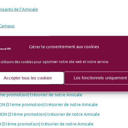
isants de l’Amicale
-Campus
écaniciens avant l’EPIL)
Gérer le consentement aux cookies
osés
utilisons des cookies pour optimiser notre site web et notre service.
LLION de la 49ème promotion
Accepter tous les cookies
Les fonctionnels uniquement
N (51ème promotion) trésorier de notre Amicale
e promotion) trésorier de notre Amicale
N (51ème promotion) trésorier de notre Amicale
ON (51ème promotion) trésorier de notre Amicale
(51ème promotion) trésorier de notre Amicale