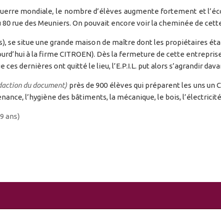
guerre mondiale, le nombre d’élèves augmente fortement et l’éc
au 80 rue des Meuniers.
On pouvait encore voir la cheminée de cette
, se situe une grande maison de maître dont les propiétaires é
ourd’hui à la firme CITROEN). Dès la fermeture de cette entreprise
es dernières ont quitté le lieu, l’E.P.I.L. put alors s’agrandir da
édaction du document)
près de 900 élèves qui préparent les uns un C.
ce, l’hygiène des bâtiments, la mécanique, le bois, l’électricité 
9 ans)