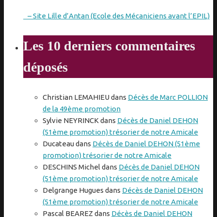
– Site Lille d’Antan (Ecole des Mécaniciens avant l’EPIL)
Les 10 derniers commentaires
déposés
Christian LEMAHIEU
dans
Décès de Marc POLLION
de la 49ème promotion
Sylvie NEYRINCK
dans
Décès de Daniel DEHON
(51ème promotion) trésorier de notre Amicale
Ducateau
dans
Décès de Daniel DEHON (51ème
promotion) trésorier de notre Amicale
DESCHINS Michel
dans
Décès de Daniel DEHON
(51ème promotion) trésorier de notre Amicale
Delgrange Hugues
dans
Décès de Daniel DEHON
(51ème promotion) trésorier de notre Amicale
Pascal BEAREZ
dans
Décès de Daniel DEHON