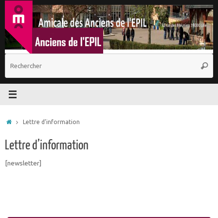
Passer
au
contenu
R
Reche
p
:
Accueil
Lettre d’information
Lettre d’information
[newsletter]