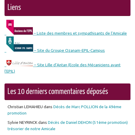
Liens
– Liste des membres et sympathisants de l’Amicale
– Site du Groupe Ozanam-EPIL-Campus
– Site Lille d’Antan (Ecole des Mécaniciens avant
l’EPIL)
Les 10 derniers commentaires déposés
Christian LEMAHIEU
dans
Décès de Marc POLLION de la 49ème
promotion
Sylvie NEYRINCK
dans
Décès de Daniel DEHON (51ème promotion)
trésorier de notre Amicale