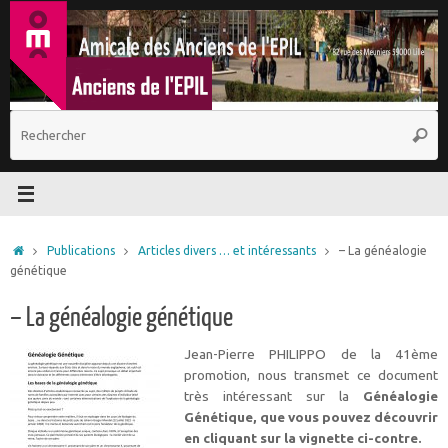
Passer
au
contenu
R
Reche
p
:
Accueil
Publications
Articles divers … et intéressants
– La généalogie
génétique
– La généalogie génétique
Jean-Pierre PHILIPPO de la 41ème
promotion, nous transmet ce document
très intéressant sur la
Généalogie
Génétique, que vous pouvez découvrir
en cliquant sur la vignette ci-contre.