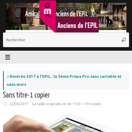
Passer
au
contenu
R
Reche
p
:
«
Rentrée 2017 à l’EPIL : la 3ème Prépa Pro sans cartable et
sans murs
Sans titre-1 copier
22/06/2017
La taille originale est de
1120 × 736
pixels