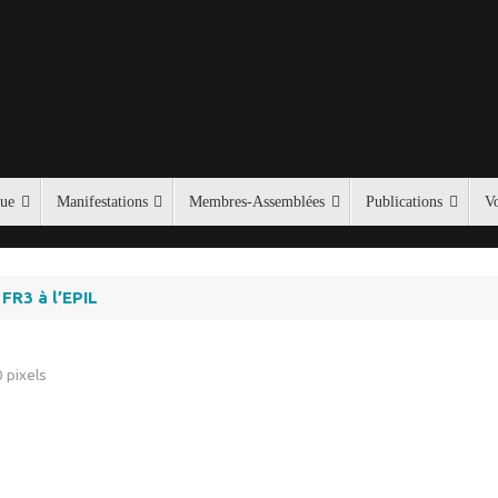
que
Manifestations
Membres-Assemblées
Publications
Vo
FR3 à l’EPIL
0
pixels