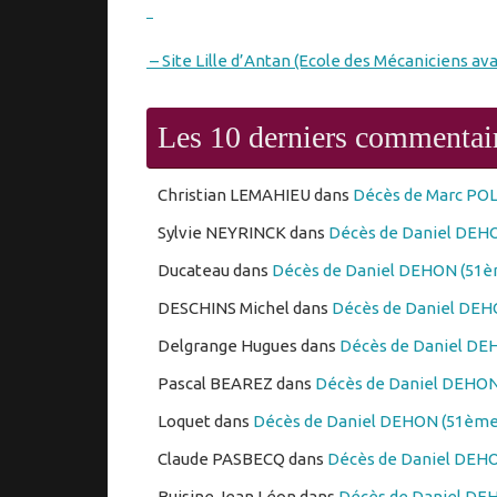
– Site Lille d’Antan (Ecole des Mécaniciens ava
Les 10 derniers commentai
Christian LEMAHIEU
dans
Décès de Marc PO
Sylvie NEYRINCK
dans
Décès de Daniel DEHO
Ducateau
dans
Décès de Daniel DEHON (51èm
DESCHINS Michel
dans
Décès de Daniel DEHO
Delgrange Hugues
dans
Décès de Daniel DEH
Pascal BEAREZ
dans
Décès de Daniel DEHON 
Loquet
dans
Décès de Daniel DEHON (51ème 
Claude PASBECQ
dans
Décès de Daniel DEHO
Buisine Jean Léon
dans
Décès de Daniel DEH