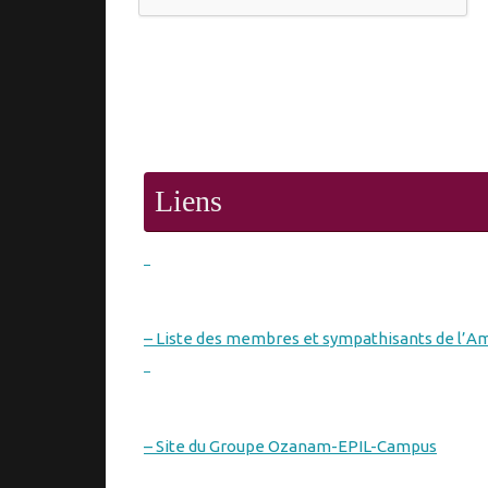
Liens
– Liste des membres et sympathisants de l’A
– Site du Groupe Ozanam-EPIL-Campus