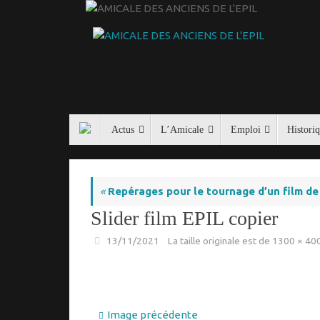
Passer
au
contenu
Passer
Actus
L’Amicale
Emploi
Histori
au
contenu
«
Repérages pour le tournage d’un film de 
Slider film EPIL copier
13/11/2021
La taille originale est de
1300 × 40
Image précédente