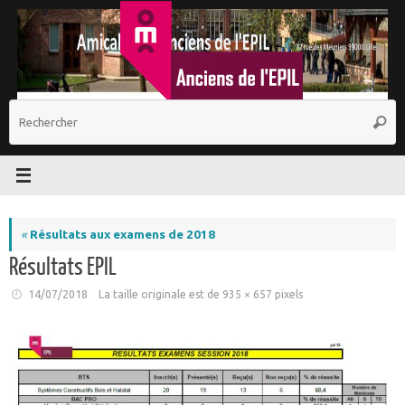
Passer
au
contenu
R
Reche
p
:
«
Résultats aux examens de 2018
Résultats EPIL
14/07/2018
La taille originale est de
935 × 657
pixels