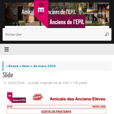
Passer
au
contenu
R
Reche
p
:
«
Revue « New » de mars 2026
Slide
24/03/2026
La taille originale est de
2447 × 743
pixels