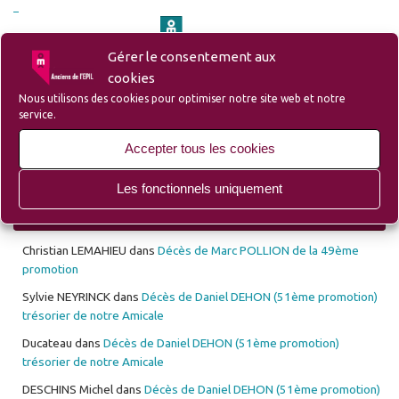
Gérer le consentement aux
– Site du Groupe Ozanam-EPIL-Campus
cookies
Nous utilisons des cookies pour optimiser notre site web et notre
service.
– Site Lille d’Antan (Ecole des Mécaniciens avant l’EPIL)
Accepter tous les cookies
Les fonctionnels uniquement
Les 10 derniers commentaires déposés
Christian LEMAHIEU
dans
Décès de Marc POLLION de la 49ème
promotion
Sylvie NEYRINCK
dans
Décès de Daniel DEHON (51ème promotion)
trésorier de notre Amicale
Ducateau
dans
Décès de Daniel DEHON (51ème promotion)
trésorier de notre Amicale
DESCHINS Michel
dans
Décès de Daniel DEHON (51ème promotion)