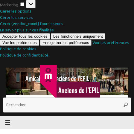
Marketing
Marketing
Gérer les options
Gérer les services
Gérer {vendor_count} fournisseurs
En savoir plus sur ces finalités
Accepter tous les cookies
Les fonctionnels uniquement
Voir les préférences
Voir les préférences
Enregistrer les préférences
Politique de cookies
Politique de confidentialité
Passer
au
contenu
R
Reche
p
: