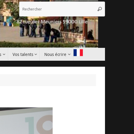
Recherche
Rechercher
pour
:
s
Vos talents
Nous écrire