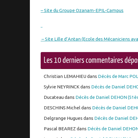
– Site du Groupe Ozanam-EPIL-Campus
– Site Lille d’Antan (Ecole des Mécaniciens ava
Les 10 derniers commentaires dép
Christian LEMAHIEU
dans
Décès de Marc PO
Sylvie NEYRINCK
dans
Décès de Daniel DEHO
Ducateau
dans
Décès de Daniel DEHON (51èm
DESCHINS Michel
dans
Décès de Daniel DEHO
Delgrange Hugues
dans
Décès de Daniel DEH
Pascal BEAREZ
dans
Décès de Daniel DEHON 