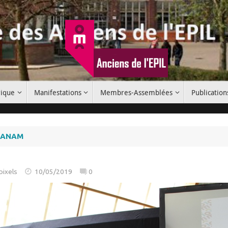
rique
Manifestations
Membres-Assemblées
Publication
’OZANAM
pixels
10/05/2019
0