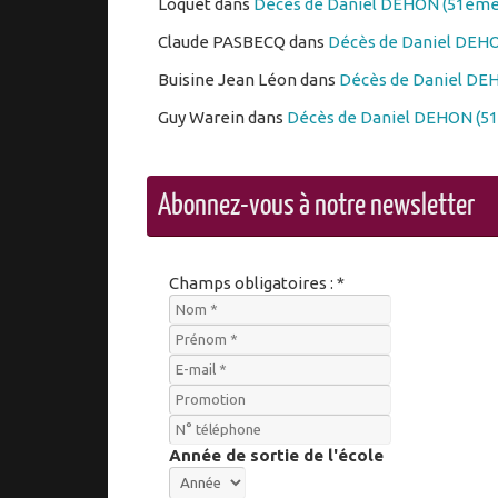
Loquet
dans
Décès de Daniel DEHON (51ème 
Claude PASBECQ
dans
Décès de Daniel DEHO
Buisine Jean Léon
dans
Décès de Daniel DEH
Guy Warein
dans
Décès de Daniel DEHON (51
Abonnez-vous à notre newsletter
Champs obligatoires : *
Année de sortie de l'école