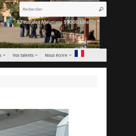
Recherche
Rechercher
pour
:
s
Vos talents
Nous écrire