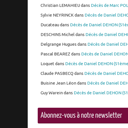
Christian LEMAHIEU
dans
Décès de Marc PO
Sylvie NEYRINCK
dans
Décès de Daniel DEHO
Ducateau
dans
Décès de Daniel DEHON (51èm
DESCHINS Michel
dans
Décès de Daniel DEHO
Delgrange Hugues
dans
Décès de Daniel DEH
Pascal BEAREZ
dans
Décès de Daniel DEHON 
Loquet
dans
Décès de Daniel DEHON (51ème 
Claude PASBECQ
dans
Décès de Daniel DEHO
Buisine Jean Léon
dans
Décès de Daniel DEH
Guy Warein
dans
Décès de Daniel DEHON (51
Abonnez-vous à notre newsletter