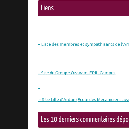
Liens
– Liste des membres et sympathisants de l’A
– Site du Groupe Ozanam-EPIL-Campus
– Site Lille d’Antan (Ecole des Mécaniciens ava
Les 10 derniers commentaires dép