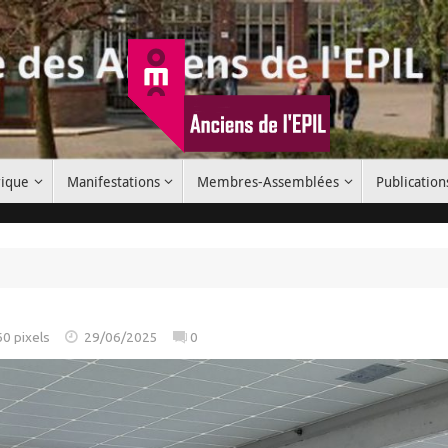
rique
Manifestations
Membres-Assemblées
Publication
60
pixels
29/06/2025
0