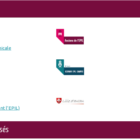
micale
nt l’EPIL)
osés