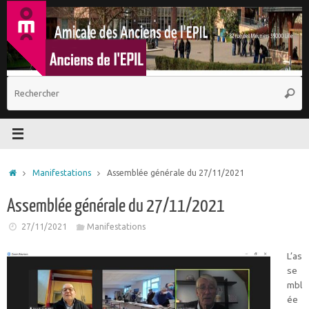
Passer
au
contenu
R
Reche
p
:
Accueil
Manifestations
Assemblée générale du 27/11/2021
Assemblée générale du 27/11/2021
27/11/2021
Manifestations
L’as
se
mbl
ée