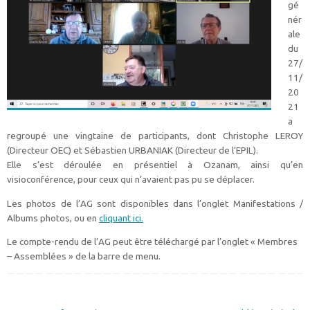
gé
nér
ale
du
27/
11/
20
21
a
regroupé une vingtaine de participants, dont Christophe LEROY
(Directeur OEC) et Sébastien URBANIAK (Directeur de l’EPIL).
Elle s’est déroulée en présentiel à Ozanam, ainsi qu’en
visioconférence, pour ceux qui n’avaient pas pu se déplacer.
Les photos de l’AG sont disponibles dans l’onglet Manifestations /
Albums photos, ou en
cliquant ici.
Le compte-rendu de l’AG peut être téléchargé par l’onglet « Membres
– Assemblées » de la barre de menu.