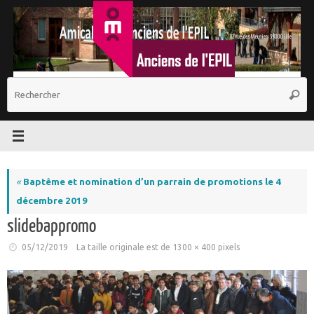
Passer
au
contenu
R
Reche
p
:
«
Baptême et nomination d’un parrain de promotions le 4
décembre 2019
slidebappromo
05/12/2019
La taille originale est de
1300 × 400
pixels