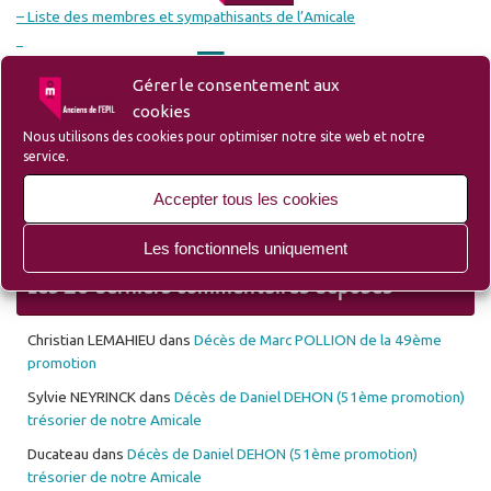
– Liste des membres et sympathisants de l’Amicale
Gérer le consentement aux
cookies
– Site du Groupe Ozanam-EPIL-Campus
Nous utilisons des cookies pour optimiser notre site web et notre
service.
Accepter tous les cookies
– Site Lille d’Antan (Ecole des Mécaniciens avant l’EPIL)
Les fonctionnels uniquement
Les 10 derniers commentaires déposés
Christian LEMAHIEU
dans
Décès de Marc POLLION de la 49ème
promotion
Sylvie NEYRINCK
dans
Décès de Daniel DEHON (51ème promotion)
trésorier de notre Amicale
Ducateau
dans
Décès de Daniel DEHON (51ème promotion)
trésorier de notre Amicale