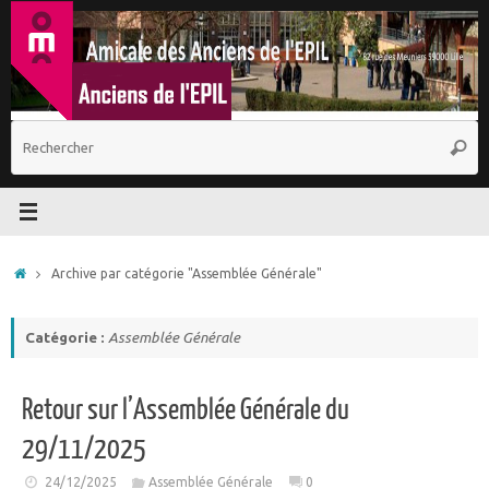
Passer
au
contenu
R
Reche
p
:
Accueil
Archive par catégorie "Assemblée Générale"
Catégorie :
Assemblée Générale
Retour sur l’Assemblée Générale du
29/11/2025
24/12/2025
Assemblée Générale
0