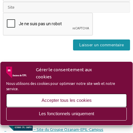
Gérer le consentement aux
cookies
Nous utilisons des cookies pour optimiser notre site web et notre
Liens
service.
Accepter tous les cookies
– Liste des membres et sympathisants de l’Amicale
Les fonctionnels uniquement
– Site du Groupe Ozanam-EPIL-Campus