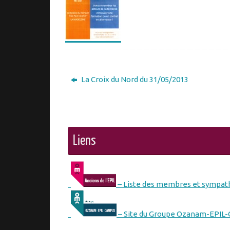
La Croix du Nord du 31/05/2013
Liens
– Liste des membres et sympath
– Site du Groupe Ozanam-EPIL