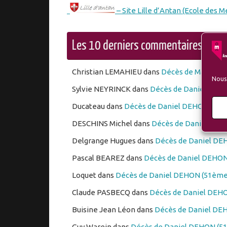
– Site Lille d’Antan (Ecole des M
Les 10 derniers commentaires dép
Christian LEMAHIEU
dans
Décès de Marc PO
Nous 
Sylvie NEYRINCK
dans
Décès de Daniel DEHO
Ducateau
dans
Décès de Daniel DEHON (51èm
DESCHINS Michel
dans
Décès de Daniel DEHO
Delgrange Hugues
dans
Décès de Daniel DEH
Pascal BEAREZ
dans
Décès de Daniel DEHON 
Loquet
dans
Décès de Daniel DEHON (51ème 
Claude PASBECQ
dans
Décès de Daniel DEHO
Buisine Jean Léon
dans
Décès de Daniel DEH
Guy Warein
dans
Décès de Daniel DEHON (51