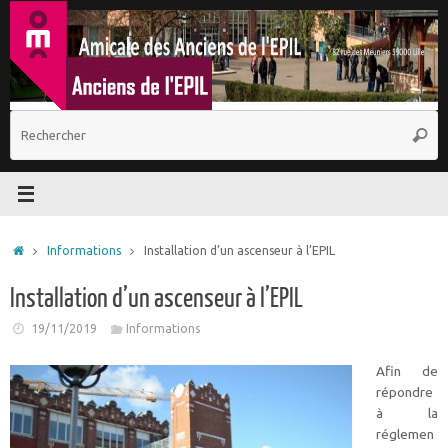
Passer
au
contenu
R
Reche
p
:
Accueil
Informations
Installation d’un ascenseur à l’EPIL
Installation d’un ascenseur à l’EPIL
19/11/2019
Informations
Afin de
répondre
à la
réglemen