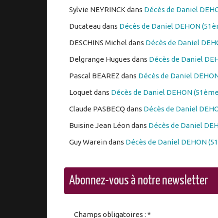
Sylvie NEYRINCK
dans
Décès de Daniel DEHO
Ducateau
dans
Décès de Daniel DEHON (51èm
DESCHINS Michel
dans
Décès de Daniel DEHO
Delgrange Hugues
dans
Décès de Daniel DEH
Pascal BEAREZ
dans
Décès de Daniel DEHON 
Loquet
dans
Décès de Daniel DEHON (51ème 
Claude PASBECQ
dans
Décès de Daniel DEHO
Buisine Jean Léon
dans
Décès de Daniel DEH
Guy Warein
dans
Décès de Daniel DEHON (51
Abonnez-vous à notre newsletter
Champs obligatoires : *