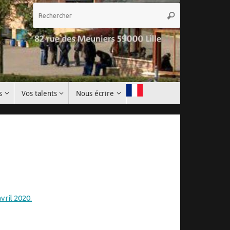
Recherche
Rechercher
pour
:
s
Vos talents
Nous écrire
vril 2020.