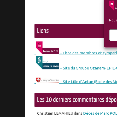
Nous 
Liens
– Liste des membres et sympath
– Site du Groupe Ozanam-EPIL
– Site Lille d’Antan (Ecole des M
Les 10 derniers commentaires dép
Christian LEMAHIEU
dans
Décès de Marc PO