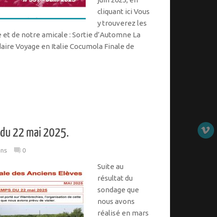
cliquant ici Vous
y trouverez les
e et de notre amicale : Sortie d’Automne La
rdaire Voyage en Italie Cocumola Finale de
» du 22 mai 2025.
ons
0
Suite au
résultat du
sondage que
nous avons
réalisé en mars