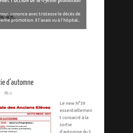
us annonce avec tristesse le décès de
me promotion. Il l’avais vu à l’hôpital...
tie d’automne
s
0
Le new N°39
essentiellemen
t consacré à la
sortie
d’automne du 3