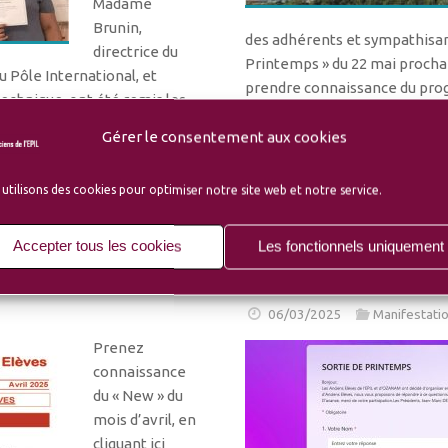
Madame
Brunin,
des adhérents et sympathisant
directrice du
Printemps » du 22 mai proch
u Pôle International, et
prendre connaissance du pr
echnique, ont été remis les
l’académie européenne…
Gérer le consentement aux cookies
Lire la suite
utilisons des cookies pour optimiser notre site web et notre service.
Accepter tous les cookies
Les fonctionnels uniquement
Questionnaire pour la s
06/03/2025
Manifestati
Prenez
connaissance
du « New » du
mois d’avril, en
cliquant ici