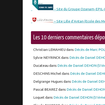
– Site du Groupe Ozanam-EPIL
– Site Lille d’Antan (Ecole des M
Les 10 derniers commentaires dép
Christian LEMAHIEU
dans
Décès de Marc PO
Sylvie NEYRINCK
dans
Décès de Daniel DEHO
Ducateau
dans
Décès de Daniel DEHON (51èm
DESCHINS Michel
dans
Décès de Daniel DEHO
Delgrange Hugues
dans
Décès de Daniel DEH
Pascal BEAREZ
dans
Décès de Daniel DEHON 
Loquet
dans
Décès de Daniel DEHON (51ème 