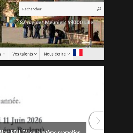
Recherche
Rechercher
pour
:
s
Vos talents
Nous écrire
 Marc POLLION de la 49ème promotion