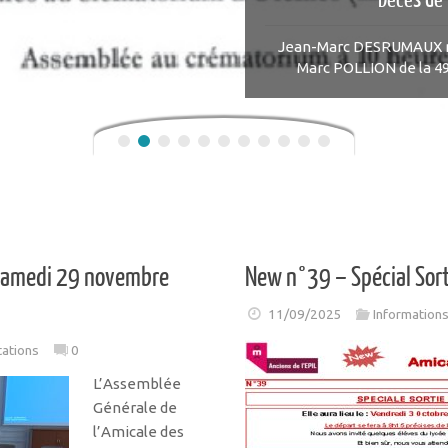
Jean-Marc DESRUMAUX no
Marc POLLION de la 49è
 samedi 29 novembre
New n°39 – Spécial Sor
11/09/2025
Information
tations
0
L’Assemblée
Générale de
l’Amicale des