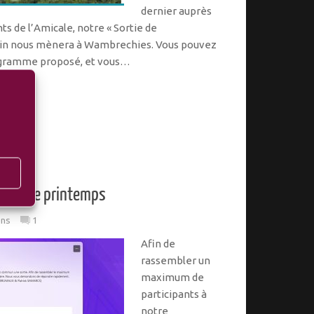
dernier auprès
s de l’Amicale, notre « Sortie de
ain nous mènera à Wambrechies. Vous pouvez
ogramme proposé, et vous…
ortie de printemps
ons
1
Afin de
rassembler un
maximum de
participants à
notre