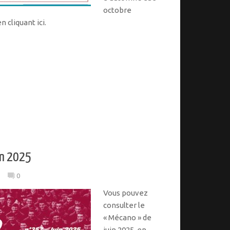
octobre
 cliquant ici.
in 2025
s
0
Vous pouvez
consulter le
« Mécano » de
juin 2025, en