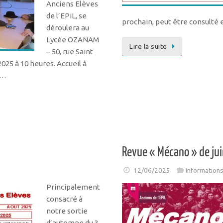
Anciens Elèves
de l’EPIL, se
prochain, peut être consulté en
déroulera au
Lycée OZANAM
Lire la suite
– 50, rue Saint
025 à 10 heures. Accueil à
u…
Revue « Mécano » de ju
12/06/2025
Information
Principalement
consacré à
notre sortie
d’automne du 3