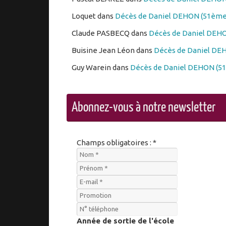
Loquet
dans
Décès de Daniel DEHON (51ème 
Claude PASBECQ
dans
Décès de Daniel DEHO
Buisine Jean Léon
dans
Décès de Daniel DEH
Guy Warein
dans
Décès de Daniel DEHON (51
Abonnez-vous à notre newsletter
Champs obligatoires : *
Année de sortie de l'école