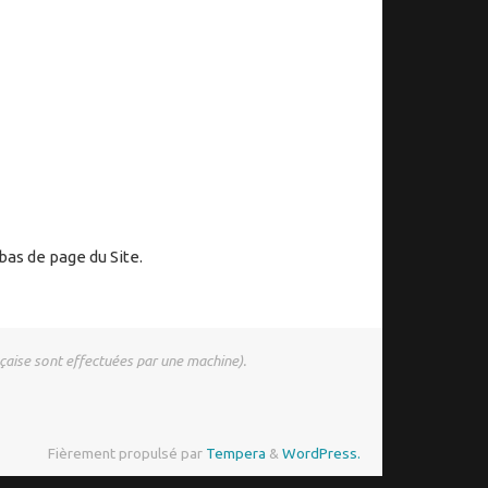
bas de page du Site.
nçaise sont effectuées par une machine).
Fièrement propulsé par
Tempera
&
WordPress.