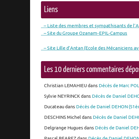
Liens
– Liste des membres et sympathisants de l’
– Site du Groupe Ozanam-EPIL-Campus
– Site Lille d’Antan (Ecole des Mécaniciens av
Les 10 derniers commentaires dép
Christian LEMAHIEU
dans
Décès de Marc PO
Sylvie NEYRINCK
dans
Décès de Daniel DEHO
Ducateau
dans
Décès de Daniel DEHON (51èm
DESCHINS Michel
dans
Décès de Daniel DEHO
Delgrange Hugues
dans
Décès de Daniel DEH
Pascal BEAREZ
dans
Décès de Daniel DEHON 