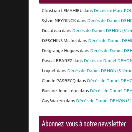
Christian LEMAHIEU
dans
Décès de Marc PO
Sylvie NEYRINCK
dans
Décès de Daniel DEHO
Ducateau
dans
Décès de Daniel DEHON (51èm
DESCHINS Michel
dans
Décès de Daniel DEHO
Delgrange Hugues
dans
Décès de Daniel DEH
Pascal BEAREZ
dans
Décès de Daniel DEHON 
Loquet
dans
Décès de Daniel DEHON (51ème 
Claude PASBECQ
dans
Décès de Daniel DEHO
Buisine Jean Léon
dans
Décès de Daniel DEH
Guy Warein
dans
Décès de Daniel DEHON (51
Abonnez-vous à notre newsletter