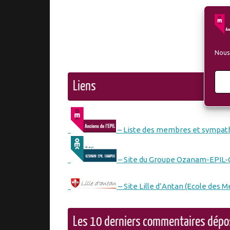
Nous 
Liens
– Liste des membres et sympath
– Site du Groupe Ozanam-EPIL
– Site Lille d’Antan (Ecole des M
Les 10 derniers commentaires dép