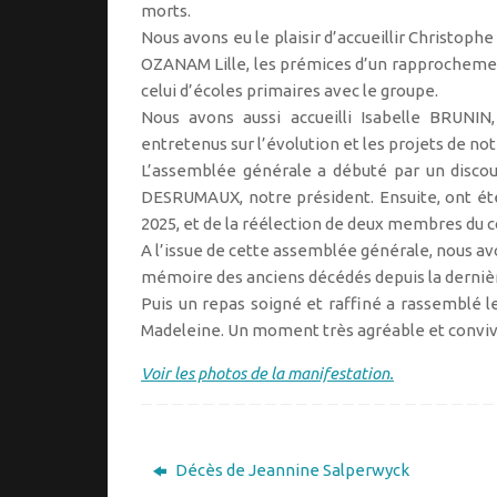
morts.
Nous avons eu le plaisir d’accueillir Christoph
OZANAM Lille, les prémices d’un rapprocheme
celui d’écoles primaires avec le groupe.
Nous avons aussi accueilli Isabelle BRUNIN,
entretenus sur l’évolution et les projets de not
L’assemblée générale a débuté par un discou
DESRUMAUX, notre président. Ensuite, ont été p
2025, et de la réélection de deux membres du 
A l’issue de cette assemblée générale, nous a
mémoire des anciens décédés depuis la derni
Puis un repas soigné et raffiné a rassemblé l
Madeleine. Un moment très agréable et convivi
Voir les photos de la manifestation.
Décès de Jeannine Salperwyck