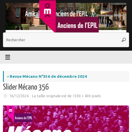
Passer
au
contenu
R
Reche
p
:
«
Revue Mécano N°356 de décembre 2024
Slider Mécano 356
16/12/2024
La taille originale est de
1300 × 400
pixels