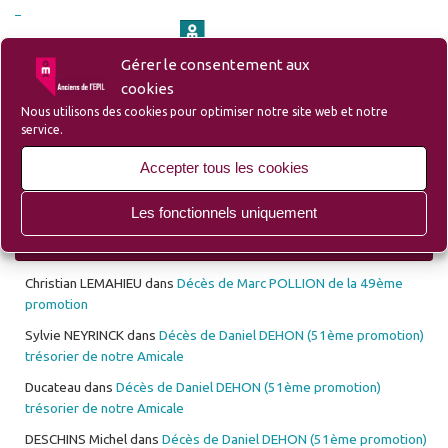
Gérer le consentement aux
– Site du Groupe Ozanam-EPIL-Campus
cookies
Nous utilisons des cookies pour optimiser notre site web et notre
service.
– Site Lille d’Antan (Ecole des Mécaniciens avant l’EPIL)
Accepter tous les cookies
Les fonctionnels uniquement
Les 10 derniers commentaires déposés
Christian LEMAHIEU
dans
Décès de Marc POLLION de la 49ème
promotion
Sylvie NEYRINCK
dans
Décès de Daniel DEHON (51ème promotion)
trésorier de notre Amicale
Ducateau
dans
Décès de Daniel DEHON (51ème promotion)
trésorier de notre Amicale
DESCHINS Michel
dans
Décès de Daniel DEHON (51ème promotion)