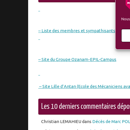
Nous 
– Liste des membres et sympathisants de l’A
– Site du Groupe Ozanam-EPIL-Campus
– Site Lille d’Antan (Ecole des Mécaniciens ava
Les 10 derniers commentaires dép
Christian LEMAHIEU
dans
Décès de Marc PO