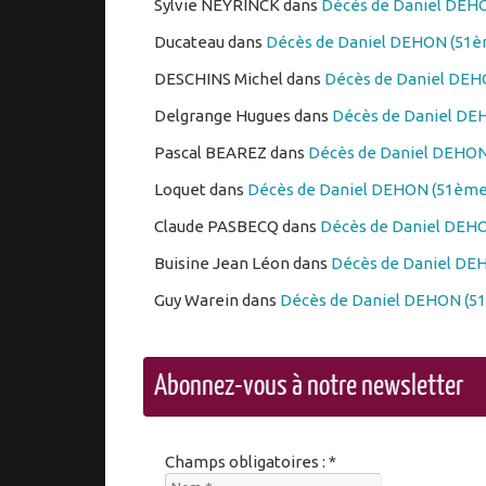
Sylvie NEYRINCK
dans
Décès de Daniel DEHO
Ducateau
dans
Décès de Daniel DEHON (51èm
DESCHINS Michel
dans
Décès de Daniel DEHO
Delgrange Hugues
dans
Décès de Daniel DEH
Pascal BEAREZ
dans
Décès de Daniel DEHON 
Loquet
dans
Décès de Daniel DEHON (51ème 
Claude PASBECQ
dans
Décès de Daniel DEHO
Buisine Jean Léon
dans
Décès de Daniel DEH
Guy Warein
dans
Décès de Daniel DEHON (51
Abonnez-vous à notre newsletter
Champs obligatoires : *