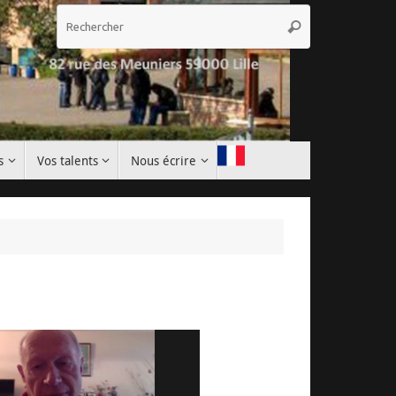
Recherche
Rechercher
pour
:
s
Vos talents
Nous écrire