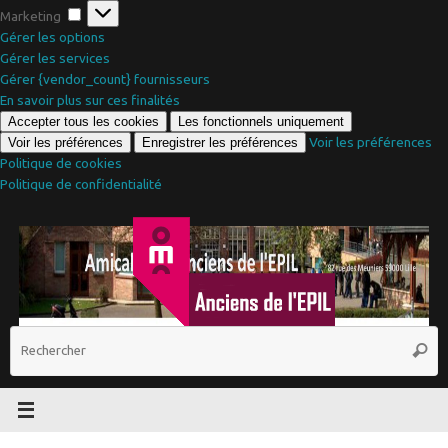
Marketing
Marketing
Gérer les options
Gérer les services
Gérer {vendor_count} fournisseurs
En savoir plus sur ces finalités
Accepter tous les cookies
Les fonctionnels uniquement
Voir les préférences
Voir les préférences
Enregistrer les préférences
Politique de cookies
Politique de confidentialité
Passer
au
contenu
R
Reche
p
: