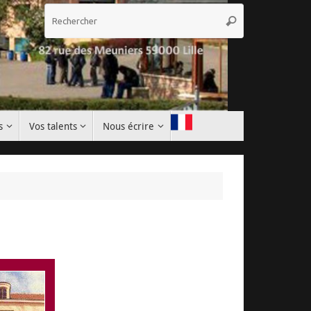
Recherche
Rechercher
pour
:
s
Vos talents
Nous écrire