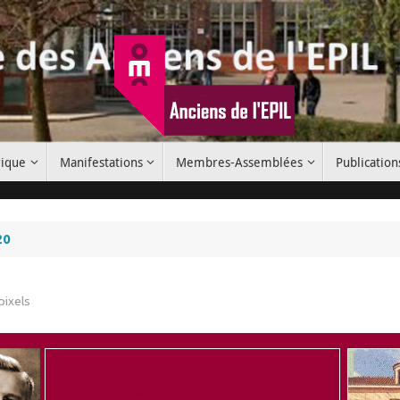
rique
Manifestations
Membres-Assemblées
Publication
20
pixels