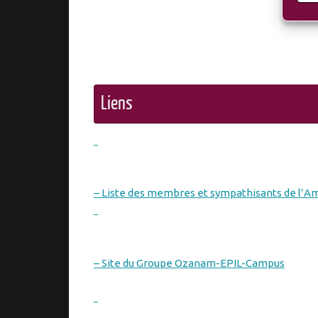
Liens
– Liste des membres et sympathisants de l’A
– Site du Groupe Ozanam-EPIL-Campus