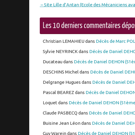
– Site Lille d’Antan (Ecole des Mécaniciens ava
Les 10 derniers commentaires dép
Christian LEMAHIEU
dans
Décès de Marc PO
Sylvie NEYRINCK
dans
Décès de Daniel DEHO
Ducateau
dans
Décès de Daniel DEHON (51èm
DESCHINS Michel
dans
Décès de Daniel DEHO
Delgrange Hugues
dans
Décès de Daniel DEH
Pascal BEAREZ
dans
Décès de Daniel DEHON 
Loquet
dans
Décès de Daniel DEHON (51ème 
Claude PASBECQ
dans
Décès de Daniel DEHO
Buisine Jean Léon
dans
Décès de Daniel DEH
Guy Warein
dans
Décès de Daniel DEHON (51