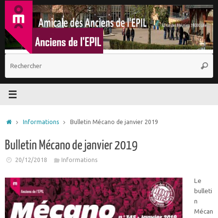
Passer
au
contenu
R
Reche
p
:
Accueil
Informations
Bulletin Mécano de janvier 2019
Bulletin Mécano de janvier 2019
20/12/2018
Informations
Le
bulleti
n
Mécan