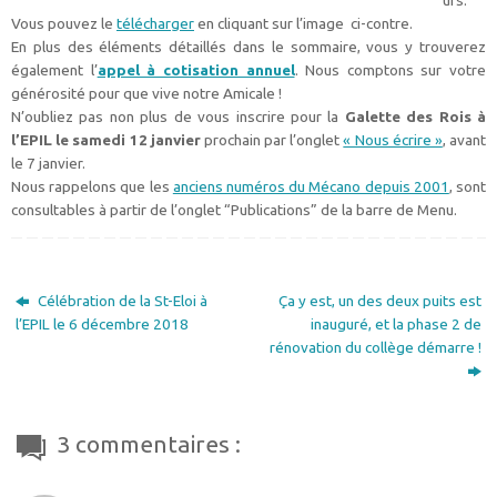
urs.
Vous pouvez le
télécharger
en cliquant sur l’image ci-contre.
En plus des éléments détaillés dans le sommaire, vous y trouverez
également l’
appel à cotisation annuel
. Nous comptons sur votre
générosité pour que vive notre Amicale !
N’oubliez pas non plus de vous inscrire pour la
Galette des Rois à
l’EPIL le samedi 12 janvier
prochain par l’onglet
« Nous écrire »
, avant
le 7 janvier.
Nous rappelons que les
anciens numéros du Mécano depuis 2001
, sont
consultables à partir de l’onglet “Publications” de la barre de Menu.
Célébration de la St-Eloi à
Ça y est, un des deux puits est
l’EPIL le 6 décembre 2018
inauguré, et la phase 2 de
rénovation du collège démarre !
3 commentaires :