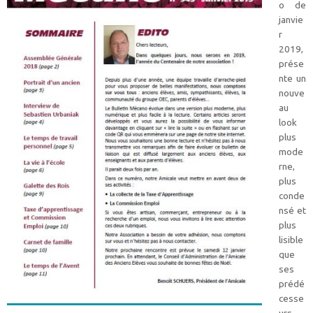
o de
janvie
r
2019,
prése
nte un
nouve
au
look
plus
mode
rne,
plus
conde
nsé et
plus
lisible
que
ses
prédé
cesse