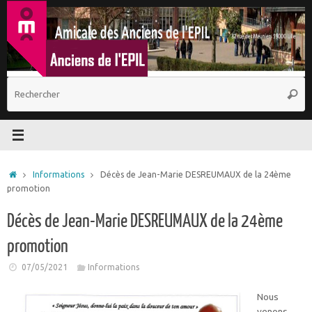
Passer
au
contenu
R
Reche
p
:
Accueil
Informations
Décès de Jean-Marie DESREUMAUX de la 24ème
promotion
Décès de Jean-Marie DESREUMAUX de la 24ème
promotion
07/05/2021
Informations
Nous
venons