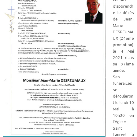
d’apprendr
e le décès
de Jean-
Marie
DESREUMA
UX (24ème
promotion)
le 4 Mai
2021 dans
sa 97ème
année.
Ses
funérailles
se
dérouleron
t le lundi 10
Mai à
10h30 en
l’église
Saint
Laurent à