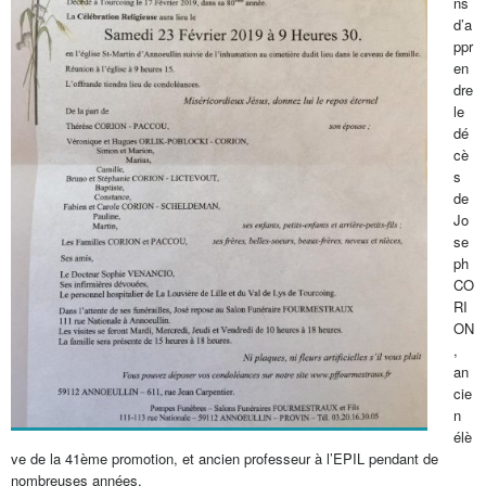
ns
d’a
ppr
en
dre
le
dé
cè
s
de
Jo
se
ph
CO
RI
ON
,
an
cie
n
élè
ve de la 41ème promotion, et ancien professeur à l’EPIL pendant de
nombreuses années.