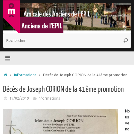
Passer
au
contenu
R
Reche
p
:
Accueil
Informations
Décès de Joseph CORION de la 41ème promotion
Décès de Joseph CORION de la 41ème promotion
19/02/2019
Informations
No
us
ve
no