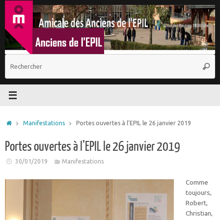
Passer
au
contenu
R
Reche
p
:
Accueil
Manifestations
Portes ouvertes à l’EPIL le 26 janvier 2019
Portes ouvertes à l’EPIL le 26 janvier 2019
30/01/2019
Manifestations
Comme
toujours,
Robert,
Christian,