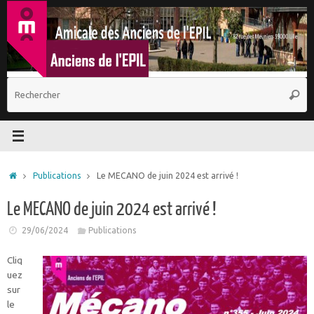
Passer
au
contenu
R
Reche
p
:
Accueil
Publications
Le MECANO de juin 2024 est arrivé !
Le MECANO de juin 2024 est arrivé !
29/06/2024
Publications
Cliq
uez
sur
le