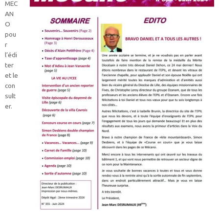
MEC
AN
O
pou
r
l’édi
ter
et le
con
sult
er.