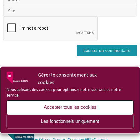
Gérer le consentement aux
cookies
Nous utilisons des cookies pour optimiser notre site web et notre
Liens
service.
Accepter tous les cookies
Les fonctionnels uniquement
– Liste des membres et sympathisants de l’Amicale
– Site du Groupe Ozanam-EPIL-Campus