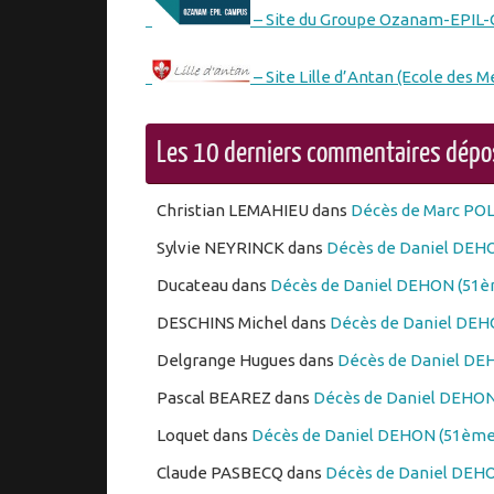
– Site du Groupe Ozanam-EPIL
– Site Lille d’Antan (Ecole des M
Les 10 derniers commentaires dép
Christian LEMAHIEU
dans
Décès de Marc PO
Sylvie NEYRINCK
dans
Décès de Daniel DEHO
Ducateau
dans
Décès de Daniel DEHON (51èm
DESCHINS Michel
dans
Décès de Daniel DEHO
Delgrange Hugues
dans
Décès de Daniel DEH
Pascal BEAREZ
dans
Décès de Daniel DEHON 
Loquet
dans
Décès de Daniel DEHON (51ème 
Claude PASBECQ
dans
Décès de Daniel DEHO