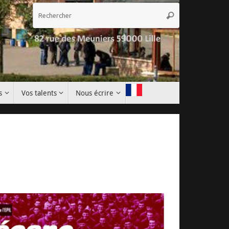
Recherche
Rechercher
pour
:
s
Vos talents
Nous écrire