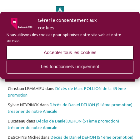
Gérer le consentement aux
– Site du Groupe Ozanam-EPIL-Campus
cookies
Nous utilisons des cookies pour optimiser notre site web et notre
service.
– Site Lille d’Antan (Ecole des Mécaniciens avant l’EPIL)
Accepter tous les cookies
Les fonctionnels uniquement
Les 10 derniers commentaires déposés
Christian LEMAHIEU
dans
Décès de Marc POLLION de la 49ème
promotion
Sylvie NEYRINCK
dans
Décès de Daniel DEHON (51ème promotion)
trésorier de notre Amicale
Ducateau
dans
Décès de Daniel DEHON (51ème promotion)
trésorier de notre Amicale
DESCHINS Michel
dans
Décès de Daniel DEHON (51ème promotion)