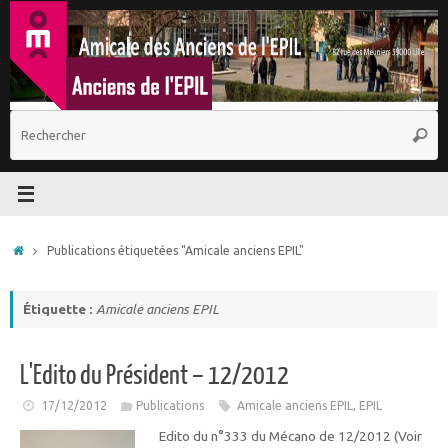
Passer
au
contenu
R
Reche
p
:
Accueil
Publications étiquetées "Amicale anciens EPIL"
Étiquette :
Amicale anciens EPIL
L'Edito du Président – 12/2012
17/12/2012
Publications
Amicale anciens EPIL
,
EPIL
Edito du n°333 du Mécano de 12/2012 (Voir